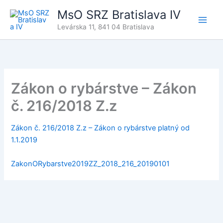
Preskočiť
MsO SRZ Bratislava IV
na
Levárska 11, 841 04 Bratislava
obsah
Zákon o rybárstve – Zákon
č. 216/2018 Z.z
Zákon č. 216/2018 Z.z – Zákon o rybárstve platný od
1.1.2019
ZakonORybarstve2019ZZ_2018_216_20190101