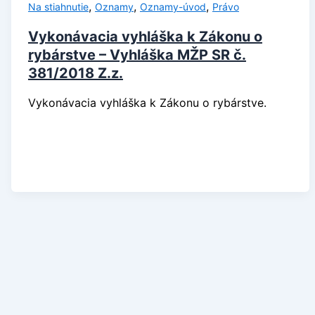
,
,
,
Na stiahnutie
Oznamy
Oznamy-úvod
Právo
Vykonávacia vyhláška k Zákonu o
rybárstve – Vyhláška MŽP SR č.
381/2018 Z.z.
Vykonávacia vyhláška k Zákonu o rybárstve.