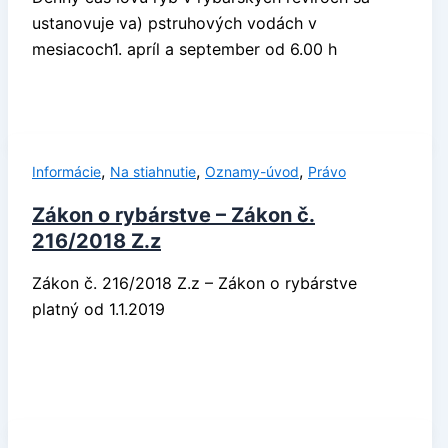
ustanovuje va) pstruhových vodách v
mesiacoch1. apríl a september od 6.00 h
,
,
,
Informácie
Na stiahnutie
Oznamy-úvod
Právo
Zákon o rybárstve – Zákon č.
216/2018 Z.z
Zákon č. 216/2018 Z.z – Zákon o rybárstve
platný od 1.1.2019