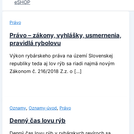
eSHOP
Právo
Právo – zákony, vyhlášky, usmernenia,
pravidlá rybolovu
Výkon rybárskeho práva na území Slovenskej
republiky teda aj lov rýb sa riadi najmä novým
Zákonom č. 216/2018 Z.z. o […]
,
,
Oznamy
Oznamy-úvod
Právo
Denný čas lovu rýb
Denný čas lovu rýb v rybárskych revíroch sa