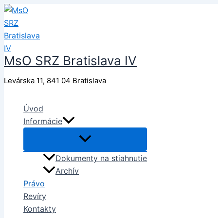
Preskočiť
na
obsah
MsO SRZ Bratislava IV
Levárska 11, 841 04 Bratislava
Úvod
Informácie
Dokumenty na stiahnutie
Archív
Právo
Revíry
Kontakty