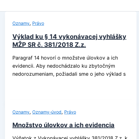
,
Oznamy
Právo
Výklad ku § 14 vykonávacej vyhlášky
MŽP SR č. 381/2018 Z.z.
Paragraf 14 hovorí o množstve úlovkov a ich
evidencii. Aby nedochádzalo ku zbytočným
nedorozumeniam, požiadali sme o jeho výklad s
,
,
Oznamy
Oznamy-úvod
Právo
Množstvo úlovkov a ich evidencia
Výňatok z Vykonávacej vyhlášky 381/2018 Z.z. k