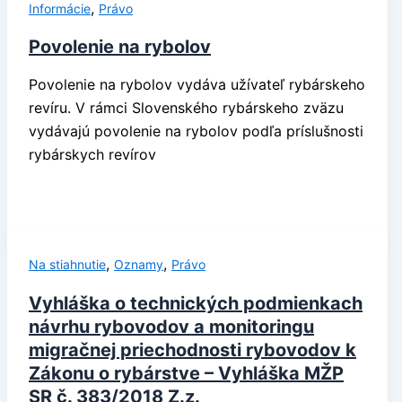
,
Informácie
Právo
Povolenie na rybolov
Povolenie na rybolov vydáva užívateľ rybárskeho
revíru. V rámci Slovenského rybárskeho zväzu
vydávajú povolenie na rybolov podľa príslušnosti
rybárskych revírov
,
,
Na stiahnutie
Oznamy
Právo
Vyhláška o technických podmienkach
návrhu rybovodov a monitoringu
migračnej priechodnosti rybovodov k
Zákonu o rybárstve – Vyhláška MŽP
SR č. 383/2018 Z.z.