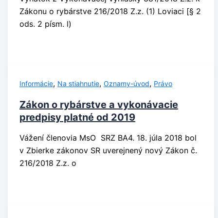
Zákonu o rybárstve 216/2018 Z.z. (1) Loviaci [§ 2
ods. 2 písm. l)
,
,
,
Informácie
Na stiahnutie
Oznamy-úvod
Právo
Zákon o rybárstve a vykonávacie
predpisy platné od 2019
Vážení členovia MsO SRZ BA4. 18. júla 2018 bol
v Zbierke zákonov SR uverejnený nový Zákon č.
216/2018 Z.z. o